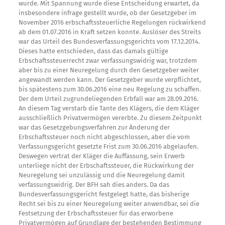
wurde. Mit Spannung wurde diese Entscheidung erwartet, da
insbesondere infrage gestellt wurde, ob der Gesetzgeber im
November 2016 erbschaftssteuerliche Regelungen rückwirkend
ab dem 01.07.2016 in Kraft setzen konnte. Auslöser des Streits
war das Urteil des Bundesverfassungsgerichts vom 17.12.2014.
Dieses hatte entschieden, dass das damals gültige
Erbschaftssteuerrecht zwar verfassungswidrig war, trotzdem
aber bis zu einer Neuregelung durch den Gesetzgeber weiter
angewandt werden kann. Der Gesetzgeber wurde verpflichtet,
bis spätestens zum 30.06.2016 eine neu Regelung zu schaffen.
Der dem Urteil zugrundeliegenden Erbfall war am 28.09.2016.
An diesem Tag verstarb die Tante des Klägers, die dem Kläger
ausschließlich Privatvermögen vererbte. Zu diesem Zeitpunkt
war das Gesetzgebungsverfahren zur Änderung der
Erbschaftssteuer noch nicht abgeschlossen, aber die vom
Verfassungsgericht gesetzte Frist zum 30.06.2016 abgelaufen.
Deswegen vertrat der Kläger die Auffassung, sein Erwerb
unterliege nicht der Erbschaftssteuer, die Rückwirkung der
Neuregelung sei unzulässig und die Neuregelung damit
verfassungswidrig. Der BFH sah dies anders. Da das
Bundesverfassungsgericht festgelegt hatte, das bisherige
Recht sei bis zu einer Neuregelung weiter anwendbar, sei die
Festsetzung der Erbschaftssteuer für das erworbene
Privatvermögen auf Grundlage der bestehenden Bestimmung