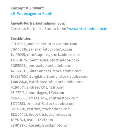
Konzept & Entwurf:
z.B. Werbeagentur GmbH
Anwalt-Portraitaufnahmen von:
Christian Hertlein – Studio Höhn/
www.christianhoehn.de
Stockbilder:
99112303, andamanec, stock.adobe.com
516140736, zanskar, istockphoto.com
14133095, rotoGraphics, stock.adobe.com
137631676, joeycheung, stock.adobe.com
61855396, jonnysek, stock.adobe.com
141914011, Gina Sanders, stock.adobe.com
104557557, Songkhla Studio, stock.adobe.com
110636148, Patrik Stedrak, stock.adobe.com
70261641, andre201313, 123rf.com
26137718, bbourdages, 123rf.com
413246650, ImageFlow, shutterstock.com
11720383, irinabal18, stock.adobe.com
87637278, krstrbrt, stock.adobe.com
122204403, loops7, istockphoto.com
18797821, ostill, 123rf.com
621819970, izusek, istockphoto.com