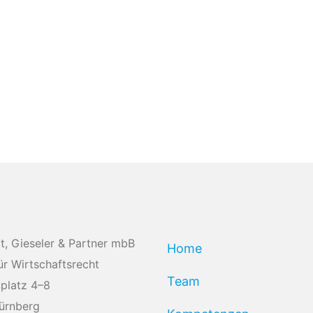
t, Gieseler & Partner mbB
Home
ür Wirtschaftsrecht
Team
platz 4–8
ürnberg