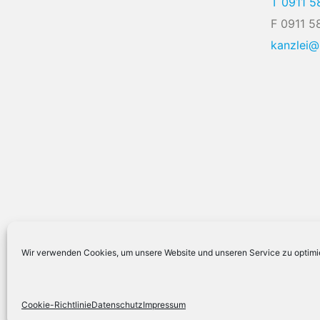
T 0911 5
F 0911 5
kanzlei
Wir verwenden Cookies, um unsere Website und unseren Service zu optimi
© 2026 Meinhardt, Gieseler & Partner mbB
Cookie-Richtlinie
Datenschutz
Impressum