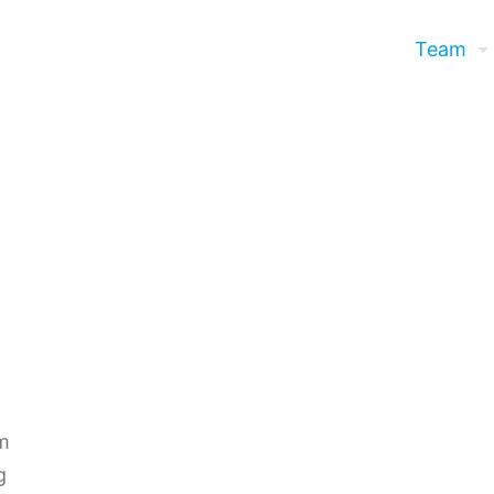
Team
m
g