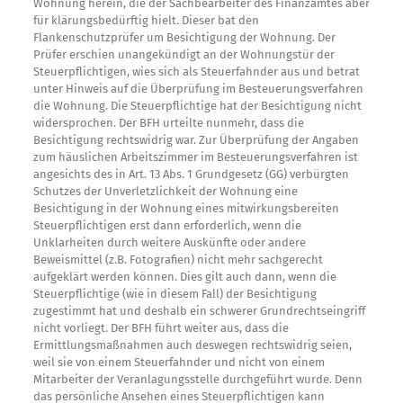
Wohnung herein, die der Sachbearbeiter des Finanzamtes aber
für klärungsbedürftig hielt. Dieser bat den
Flankenschutzprüfer um Besichtigung der Wohnung. Der
Prüfer erschien unangekündigt an der Wohnungstür der
Steuerpflichtigen, wies sich als Steuerfahnder aus und betrat
unter Hinweis auf die Überprüfung im Besteuerungsverfahren
die Wohnung. Die Steuerpflichtige hat der Besichtigung nicht
widersprochen. Der BFH urteilte nunmehr, dass die
Besichtigung rechtswidrig war. Zur Überprüfung der Angaben
zum häuslichen Arbeitszimmer im Besteuerungsverfahren ist
angesichts des in Art. 13 Abs. 1 Grundgesetz (GG) verbürgten
Schutzes der Unverletzlichkeit der Wohnung eine
Besichtigung in der Wohnung eines mitwirkungsbereiten
Steuerpflichtigen erst dann erforderlich, wenn die
Unklarheiten durch weitere Auskünfte oder andere
Beweismittel (z.B. Fotografien) nicht mehr sachgerecht
aufgeklärt werden können. Dies gilt auch dann, wenn die
Steuerpflichtige (wie in diesem Fall) der Besichtigung
zugestimmt hat und deshalb ein schwerer Grundrechtseingriff
nicht vorliegt. Der BFH führt weiter aus, dass die
Ermittlungsmaßnahmen auch deswegen rechtswidrig seien,
weil sie von einem Steuerfahnder und nicht von einem
Mitarbeiter der Veranlagungsstelle durchgeführt wurde. Denn
das persönliche Ansehen eines Steuerpflichtigen kann