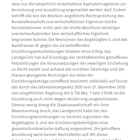
dass nur die tatsächlich einbehaltene Kapitalertragsteuer zur
Anrechnung und Auszahlung angemeldet werden darf. Zudem
betrifft die von der Revision angeführte Rechtsprechung des
Bundesfinanzhofs zum wirtschaftlichen Eigentum solche
Konstellationen nicht, weil der bloße Abschluss derartiger
Leerverkaufsabreden kein wirtschaftliches Eigentum
begründen konnte. Die Revisionen des Angeklagten S. und des
Bankhauses W. gegen die sie betreffenden
Einziehungsentscheidungen blieben ohne Erfolg. Das
Landgericht hat auf Grundlage der rechtsfehlerfrei getroffenen
Feststellungen die Voraussetzungen der jeweiligen Einziehung
zu Recht bejaht und anhand der erzielten Taterträge und der
hieraus gezogenen Nutzungen die Höhe der
Einziehungsbeträge zutreffend bestimmt. Jedenfalls auf Grund
der durch das Jahressteuergesetz 2020 vom 21. Dezember 2020
neu eingeführten Regelung des § 73e Abs. 1 Satz 2 StGB ist die
Einziehung auch nicht wegen Verjährung ausgeschlossen.
Ebenso wenig drang die Staatsanwaltschaft mit ihrer
Beanstandung durch, das Landgericht habe bei den
Einziehungsanordnungen zu Unrecht zugunsten des
Angeklagten S. und der Einziehungsbeteiligten eine
gesamtschuldnerische Haftung angeordnet. Die getroffene
Anordnung weist keinen Rechtsfehler auf. Mit dieser