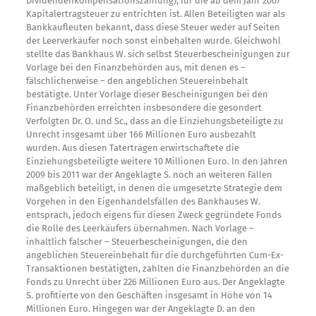
Dividendenkompensationszahlung), für die ab dem Jahr 2007
Kapitalertragsteuer zu entrichten ist. Allen Beteiligten war als
Bankkaufleuten bekannt, dass diese Steuer weder auf Seiten
der Leerverkäufer noch sonst einbehalten wurde. Gleichwohl
stellte das Bankhaus W. sich selbst Steuerbescheinigungen zur
Vorlage bei den Finanzbehörden aus, mit denen es –
fälschlicherweise – den angeblichen Steuereinbehalt
bestätigte. Unter Vorlage dieser Bescheinigungen bei den
Finanzbehörden erreichten insbesondere die gesondert
Verfolgten Dr. O. und Sc., dass an die Einziehungsbeteiligte zu
Unrecht insgesamt über 166 Millionen Euro ausbezahlt
wurden. Aus diesen Taterträgen erwirtschaftete die
Einziehungsbeteiligte weitere 10 Millionen Euro. In den Jahren
2009 bis 2011 war der Angeklagte S. noch an weiteren Fällen
maßgeblich beteiligt, in denen die umgesetzte Strategie dem
Vorgehen in den Eigenhandelsfällen des Bankhauses W.
entsprach, jedoch eigens für diesen Zweck gegründete Fonds
die Rolle des Leerkäufers übernahmen. Nach Vorlage –
inhaltlich falscher – Steuerbescheinigungen, die den
angeblichen Steuereinbehalt für die durchgeführten Cum-Ex-
Transaktionen bestätigten, zahlten die Finanzbehörden an die
Fonds zu Unrecht über 226 Millionen Euro aus. Der Angeklagte
S. profitierte von den Geschäften insgesamt in Höhe von 14
Millionen Euro. Hingegen war der Angeklagte D. an den