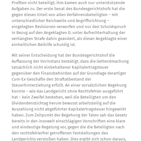
Profiten nicht beteiligt; ihm kamen auch nur unterstützende
Aufgaben zu. Der erste Senat des Bundesgerichtshofs hat die
gegen dieses Urteil von allen Verfahrensbeteiligten – mit
unterschiedlicher Reichweite und Angriffsrichtung –
eingelegten Revisionen verworfen und nur den Schuldspruch
in Bezug auf den Angeklagten D. unter Aufrechterhaltung der
verhängten Strafe dahin geändert, als dieser Angeklagte einer
einheitlichen Beihilfe schuldig ist.
Mit seiner Entscheidung hat der Bundesgerichtshof die
Auffassung der Vorinstanz bestätigt, dass die Geltendmachung
tatsächlich nicht einbehaltener Kapitalertragsteuer
gegenüber den Finanzbehörden auf der Grundlage derartiger
Cum-Ex-Geschäfte den Straftatbestand der
Steuerhinterziehung erfüllt. An einer vorsätzlichen Begehung
konnte – wie das Landgericht ohne Rechtsfehler ausgeführt
hat – kein Zweifel bestehen, weil die Beteiligten um den
Dividendenstichtag herum bewusst arbeitsteilig auf die
Auszahlung nicht abgeführter Kapitalertragsteuer hingewirkt
haben. Zum Zeitpunkt der Begehung der Taten sah das Gesetz
bereits in den insoweit einschlägigen Vorschriften eine klare
und eindeutige Regelung vor, gegen die die Beteiligten nach
den rechtsfehlerfrei getroffenen Feststellungen des
Landgerichts verstoßen haben. Dies ergibt sich schon daraus,