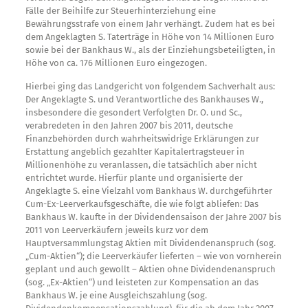
Fälle der Beihilfe zur Steuerhinterziehung eine
Bewährungsstrafe von einem Jahr verhängt. Zudem hat es bei
dem Angeklagten S. Taterträge in Höhe von 14 Millionen Euro
sowie bei der Bankhaus W., als der Einziehungsbeteiligten, in
Höhe von ca. 176 Millionen Euro eingezogen.
Hierbei ging das Landgericht von folgendem Sachverhalt aus:
Der Angeklagte S. und Verantwortliche des Bankhauses W.,
insbesondere die gesondert Verfolgten Dr. O. und Sc.,
verabredeten in den Jahren 2007 bis 2011, deutsche
Finanzbehörden durch wahrheitswidrige Erklärungen zur
Erstattung angeblich gezahlter Kapitalertragsteuer in
Millionenhöhe zu veranlassen, die tatsächlich aber nicht
entrichtet wurde. Hierfür plante und organisierte der
Angeklagte S. eine Vielzahl vom Bankhaus W. durchgeführter
Cum-Ex-Leerverkaufsgeschäfte, die wie folgt abliefen: Das
Bankhaus W. kaufte in der Dividendensaison der Jahre 2007 bis
2011 von Leerverkäufern jeweils kurz vor dem
Hauptversammlungstag Aktien mit Dividendenanspruch (sog.
„Cum-Aktien“); die Leerverkäufer lieferten – wie von vornherein
geplant und auch gewollt – Aktien ohne Dividendenanspruch
(sog. „Ex-Aktien“) und leisteten zur Kompensation an das
Bankhaus W. je eine Ausgleichszahlung (sog.