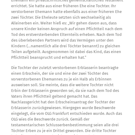
Ehemann ein privatschriftliches gemeinschaftliches Testament
errichtet. Sie hatte aus einer früheren Ehe eine Tochter. Ihr
verstorbener Ehemann hatte ebenfalls aus einer früheren Ehe
zwei Töchter. Die Eheleute setzten sich wechselseitig als
Alleinerben ein. Weiter hieß es: „Wir gehen davon aus, dass
unsere Kinder keinen Anspruch auf einen Pflichtteil nach dem
Tod des erstversterbenden Elternteils erheben. Nach dem Tod
des überlebenden Partners wird das Vermögen unter den
Kindern (…namentlich alle drei Töchter benannt) zu gleichen
Teilen aufgeteilt. Ausgenommen ist dabei das Kind, das einen
Pflichtteil beansprucht und erhalten hat.“
Die Tochter der zuletzt verstorbenen Erblasserin beantragte
einen Erbschein, der sie und eine der zwei Töchter des
vorverstorbenen Ehemannes zu je ein Halb als Erbinnen
ausweisen soll. Sie meinte, dass die weitere Tochter nicht
Erbin der Erblasserin geworden sei, da sie nach dem Tod des
Vaters ihren Pflichtteil geltend gemacht hat. Das
Nachlassgericht hat den Erbscheinsantrag der Tochter der
Erblasserin zurückgewiesen. Hiergegen wurde Beschwerde
eingelegt, die vom OLG Frankfurt entschieden wurde. Auch das
OLG wies die Beschwerde zurück. Gemäß der
testamentarischen Schlusserbenbestimmung seien alle drei
Töchter Erben zu je ein Drittel geworden. Die dritte Tochter