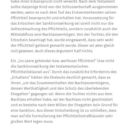
habe ihren Erbanspruch nicht verwirkt. Nach dem Testament
sollte dasjenige Kind von der Schlusserbschaft ausgenommen
werden, wenn es nach dem Tod des Erstversterbenden seinen
Pflichtteil beansprucht und erhalten hat. Voraussetzung für
das Erlöschen der Sanktionswirkung sei somit nicht nur die
Geltendmachung des Pflichtteils, sondern zusätzlich auch der
Mittelabfluss vom Nachlassvermögen. Von der Tochter, die den
Erbschein beantragt hat, wurde eingewandt, dass sehr wohl
der Pflichtteil geltend gemacht wurde. Dieser sei aber gleich
null gewesen. Auch dieses Argument half nichts.
Ein „ins Leere gehender bzw. wertloser Pflichtteil“ löse nicht
die Sanktionswirkung der testamentarischen
Pflichtteilsklausel aus“. Durch das zusätzliche Erfordernis des
„Erhaltens“ hätten die Eheleute deutlich gemacht, dass es
ihnen „um das Zusammenhalten des Nachlassvermögens,
dessen Werthaltigkeit und den Schutz des überlebenden
Ehegatten“ gegangen sei. Wenn die Tochter nichts aus dem
Nachlass erhalten habe, sei der Nachlass nicht geschmälert
und es bestehe nach dem Willen der Ehegatten kein Grund für
eine Sanktion. Aus dieser Entscheidung ist zu schließen, dass
man auf die Formulierung der Pflichtteilsstrafklauseln sehr
großen Wert legen muss.