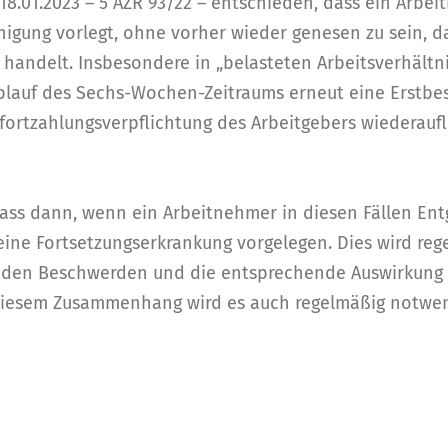
18.01.2023 – 5 AZR 93/22 – entschieden, dass ein Arbe
igung vorlegt, ohne vorher wieder genesen zu sein, dan
handelt. Insbesondere in „belasteten Arbeitsverhältni
blauf des Sechs-Wochen-Zeitraums erneut eine Erstbe
tfortzahlungsverpflichtung des Arbeitgebers wiederaufl
ass dann, wenn ein Arbeitnehmer in diesen Fällen Ent
keine Fortsetzungserkrankung vorgelegen. Dies wird re
u den Beschwerden und die entsprechende Auswirkung a
 diesem Zusammenhang wird es auch regelmäßig notwen