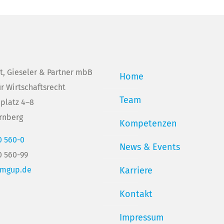
t, Gieseler & Partner mbB
Home
ür Wirtschaftsrecht
Team
platz 4–8
rnberg
Kompetenzen
0 560-0
News & Events
0 560-99
@mgup.de
Karriere
Kontakt
Impressum