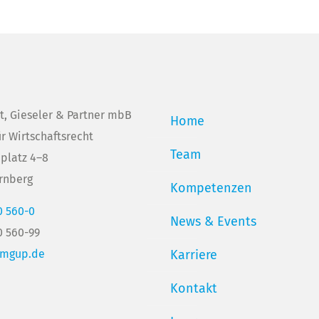
t, Gieseler & Partner mbB
Home
ür Wirtschaftsrecht
Team
platz 4–8
rnberg
Kompetenzen
0 560-0
News & Events
0 560-99
@mgup.de
Karriere
Kontakt