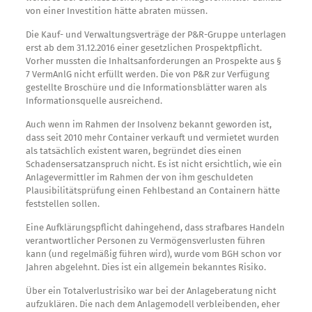
von einer Investition hätte abraten müssen.
Die Kauf- und Verwaltungsverträge der P&R-Gruppe unterlagen
erst ab dem 31.12.2016 einer gesetzlichen Prospektpflicht.
Vorher mussten die Inhaltsanforderungen an Prospekte aus §
7 VermAnlG nicht erfüllt werden. Die von P&R zur Verfügung
gestellte Broschüre und die Informationsblätter waren als
Informationsquelle ausreichend.
Auch wenn im Rahmen der Insolvenz bekannt geworden ist,
dass seit 2010 mehr Container verkauft und vermietet wurden
als tatsächlich existent waren, begründet dies einen
Schadensersatzanspruch nicht. Es ist nicht ersichtlich, wie ein
Anlagevermittler im Rahmen der von ihm geschuldeten
Plausibilitätsprüfung einen Fehlbestand an Containern hätte
feststellen sollen.
Eine Aufklärungspflicht dahingehend, dass strafbares Handeln
verantwortlicher Personen zu Vermögensverlusten führen
kann (und regelmäßig führen wird), wurde vom BGH schon vor
Jahren abgelehnt. Dies ist ein allgemein bekanntes Risiko.
Über ein Totalverlustrisiko war bei der Anlageberatung nicht
aufzuklären. Die nach dem Anlagemodell verbleibenden, eher