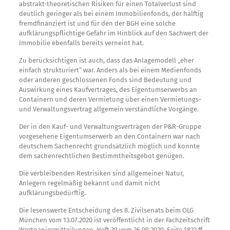
abstrakt-theoretischen Risiken für einen Totalverlust sind
deutlich geringer als bei einem Immobilienfonds, der hälftig
fremdfinanziert ist und für den der BGH eine solche
aufklärungspflichtige Gefahr im Hinblick auf den Sachwert der
Immobilie ebenfalls bereits verneint hat.
Zu berücksichtigen ist auch, dass das Anlagemodell „eher
einfach strukturiert“ war. Anders als bei einem Medienfonds
oder anderen geschlossenen Fonds sind Bedeutung und
Auswirkung eines Kaufvertrages, des Eigentumserwerbs an
Containern und deren Vermietung über einen Vermietungs-
und Verwaltungsvertrag allgemein verständliche Vorgänge.
Der in den Kauf- und Verwaltungsverträgen der P&R-Gruppe
vorgesehene Eigentumserwerb an den Containern war nach
deutschem Sachenrecht grundsätzlich möglich und konnte
dem sachenrechtlichen Bestimmtheitsgebot genügen.
Die verbleibenden Restrisiken sind allgemeiner Natur,
Anlegern regelmäßig bekannt und damit nicht
aufklärungsbedürftig.
Die lesenswerte Entscheidung des 8. Zivilsenats beim OLG
München vom 13.07.2020 ist veröffentlicht in der Fachzeitschrift
Wertpapiermitteilungen, Heft 39 vom 26.09.2020, Seite 1822 ff.