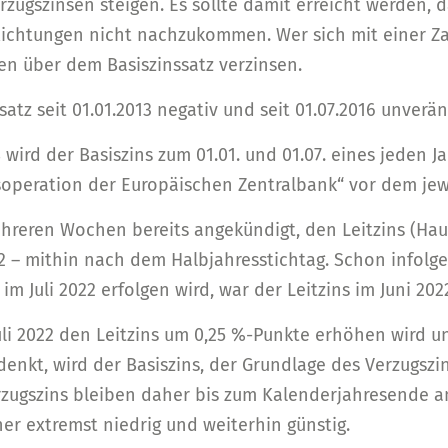
zugszinsen steigen. Es sollte damit erreicht werden, d
flichtungen nicht nachzukommen. Wer sich mit einer Za
en über dem Basiszinssatz verzinsen.
satz seit 01.01.2013 negativ und seit 01.07.2016 unverän
ird der Basiszins zum 01.01. und 01.07. eines jeden Ja
soperation der Europäischen Zentralbank“ vor dem jewe
hreren Wochen bereits angekündigt, den Leitzins (Hau
022 – mithin nach dem Halbjahresstichtag. Schon infolg
im Juli 2022 erfolgen wird, war der Leitzins im Juni 20
li 2022 den Leitzins um 0,25 %-Punkte erhöhen wird u
nkt, wird der Basiszins, der Grundlage des Verzugszins
rzugszins bleiben daher bis zum Kalenderjahresende am
er extremst niedrig und weiterhin günstig.