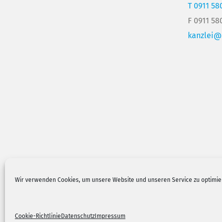
T 0911 58
F 0911 58
kanzlei
Wir verwenden Cookies, um unsere Website und unseren Service zu optimie
© 2026 Meinhardt, Gieseler & Partner mbB
Cookie-Richtlinie
Datenschutz
Impressum